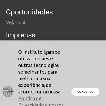
Oportunidades
Veja aqui
Imprensa
press@igarape.org.br
O Instituto Igarapé
utiliza cookies e
Newsletter
outras tecnologias
semelhantes para
Cadastre-se
melhorar a sua
experiência, de
acordo com a nossa
Política de Privacidade
CONCORDO
Política de
Leia aqui
Privacidade e nossos