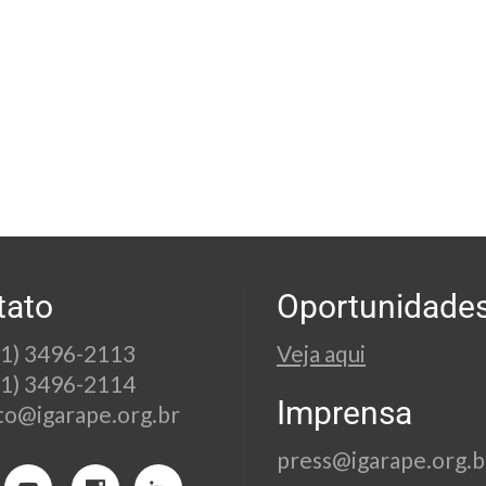
tato
Oportunidade
21) 3496-2113
Veja aqui
21) 3496-2114
Imprensa
to@igarape.org.br
press@igarape.org.b