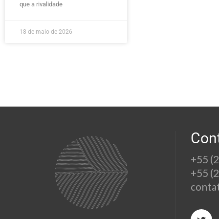
que a rivalidade
18 de maio de 2026
Con
+55 (
+55 (
conta