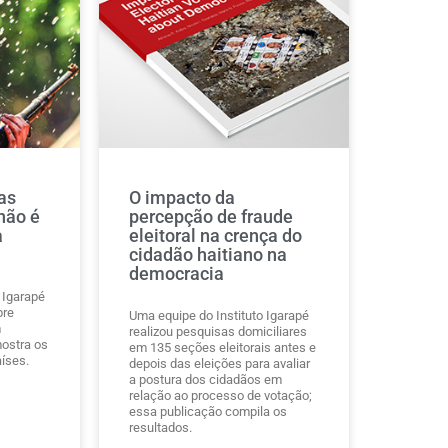
as
O impacto da
não é
percepção de fraude
a
eleitoral na crença do
cidadão haitiano na
democracia
 Igarapé
bre
Uma equipe do Instituto Igarapé
m
realizou pesquisas domiciliares
ostra os
em 135 seções eleitorais antes e
íses.
depois das eleições para avaliar
a postura dos cidadãos em
relação ao processo de votação;
essa publicação compila os
resultados.