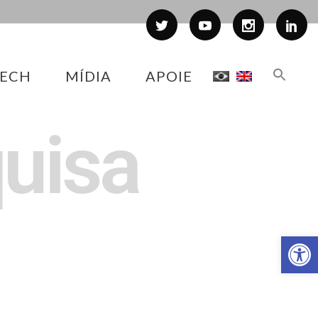
ECH
MÍDIA
APOIE
quisa
Abr