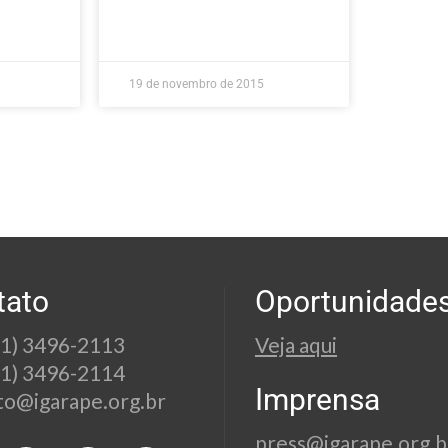
19 de novembro de 2015
tato
Oportunidade
21) 3496-2113
Veja aqui
21) 3496-2114
Imprensa
to@igarape.org.br
press@igarape.org.b