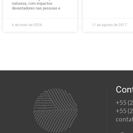
natureza, com impactos
devastadores nas pessoas e
6 de maio de 2024
11 de agosto de 2017
Con
+55 (
+55 (
conta