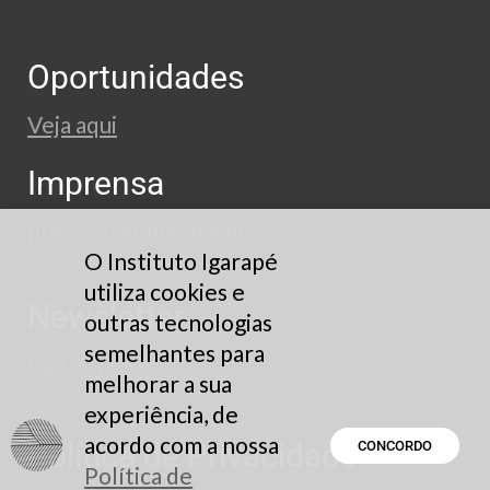
Oportunidades
Veja aqui
Imprensa
press@igarape.org.br
O Instituto Igarapé
utiliza cookies e
Newsletter
outras tecnologias
semelhantes para
Cadastre-se
melhorar a sua
experiência, de
acordo com a nossa
Política de Privacidade
CONCORDO
Política de