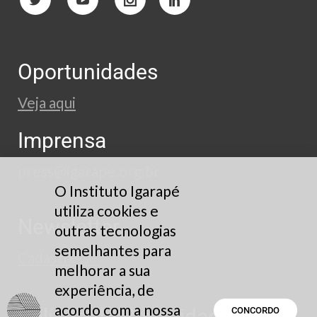
Oportunidades
Veja aqui
Imprensa
press@igarape.org.br
O Instituto Igarapé
utiliza cookies e
Newsletter
outras tecnologias
semelhantes para
Cadastre-se
melhorar a sua
experiência, de
acordo com a nossa
Política de Privacidade
CONCORDO