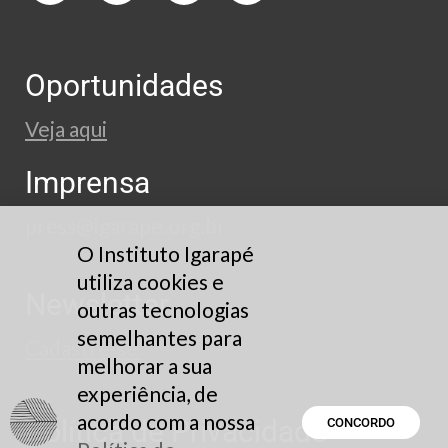
Oportunidades
Veja aqui
Imprensa
press@igarape.org.br
O Instituto Igarapé
utiliza cookies e
Newsletter
outras tecnologias
semelhantes para
Cadastre-se
melhorar a sua
experiência, de
acordo com a nossa
Política de Privacidade
CONCORDO