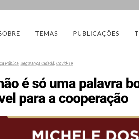
SOBRE
TEMAS
PUBLICAÇÕES
T
ça Pública
,
Segurança Cidadã
,
Covid-19
não é só uma palavra b
vel para a cooperação