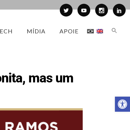
ECH
MÍDIA
APOIE
onita, mas um
Abr