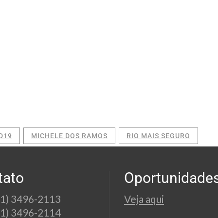
D19
MICHELE DOS RAMOS
RIO MAIS SEGURO
tato
Oportunidade
21) 3496-2113
Veja aqui
21) 3496-2114