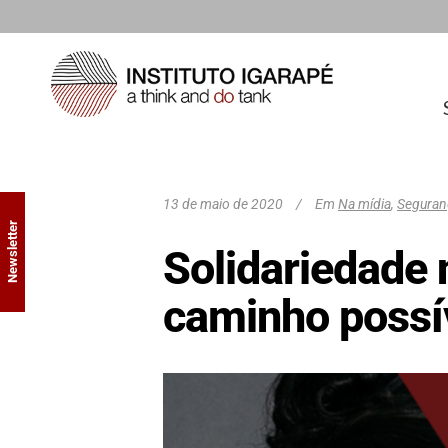
13 de maio de 2020
Em
Na mídia
,
Seguran
Newsletter
Solidariedade 
caminho possí