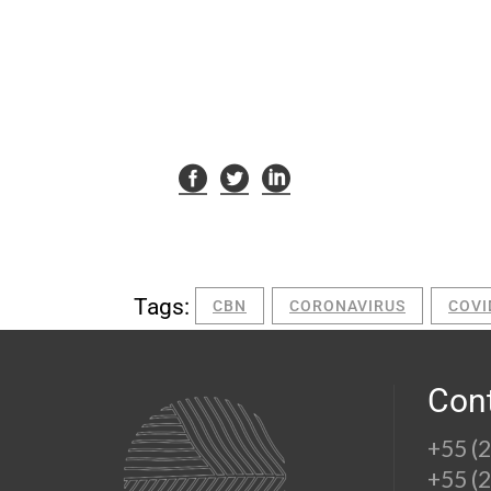
Tags:
CBN
CORONAVIRUS
COVI
Con
+55 (
+55 (