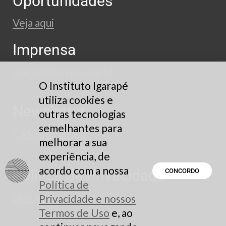
Oportunidades
Veja aqui
Imprensa
press@igarape.org.br
O Instituto Igarapé
utiliza cookies e
Newsletter
outras tecnologias
semelhantes para
Cadastre-se
melhorar a sua
experiência, de
acordo com a nossa
Política de Privacidade
CONCORDO
Política de
Leia aqui
Privacidade e nossos
Termos de Uso
e, ao