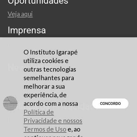
Oportunidades
Veja aqui
Imprensa
press@igarape.org.br
O Instituto Igarapé
utiliza cookies e
Newsletter
outras tecnologias
semelhantes para
Cadastre-se
melhorar a sua
experiência, de
acordo com a nossa
Política de Privacidade
CONCORDO
Política de
Leia aqui
Privacidade e nossos
Termos de Uso
e, ao