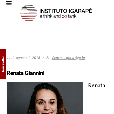
11 de agosto de 2015
Em
Sem categoria @pt-br
Newsletter
Renata Giannini
Renata