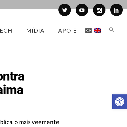
ECH
MÍDIA
APOIE
ontra
aima
Abr
blica, o mais veemente