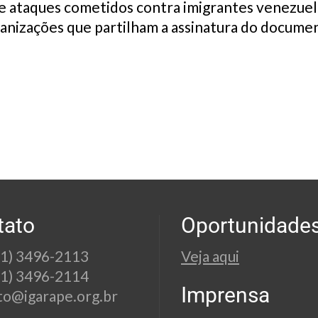
 de ataques cometidos contra imigrantes venezuel
ganizações que partilham a assinatura do docume
tato
Oportunidade
21) 3496-2113
Veja aqui
21) 3496-2114
Imprensa
to@igarape.org.br