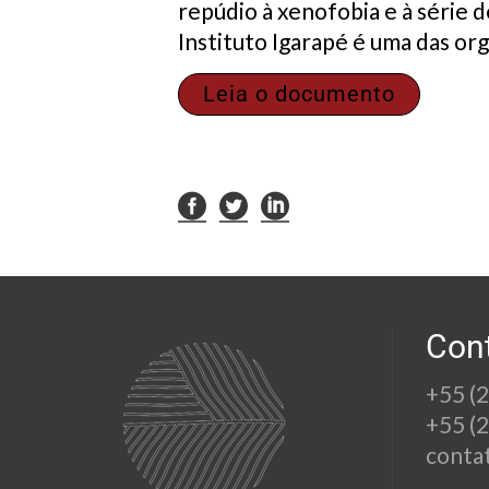
repúdio à xenofobia e à série
Instituto Igarapé é uma das or
Leia o documento
Con
+55 (
+55 (
conta