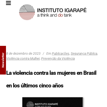
8 de dezembro de 2023
Em
Publicações
,
Segurança Pública
,
Newsletter
Violência contra Mulher
,
Prevenção da Violência
La violencia contra las mujeres en Brasil
en los últimos cinco años