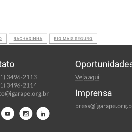
O
RACHADINHA
RIO MAIS SEGURO
tato
Oportunidade
21) 3496-2113
Veja aqui
21) 3496-2114
Imprensa
to@igarape.org.br
press@igarape.org.b