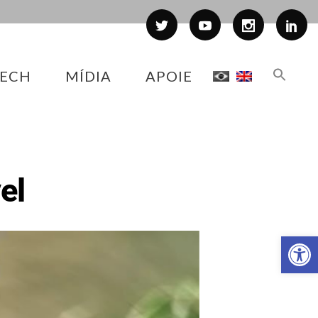
ECH
MÍDIA
APOIE
el
Abr