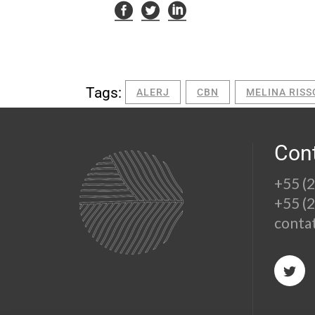
Tags:
ALERJ
CBN
MELINA RISS
Con
+55 (
+55 (
conta