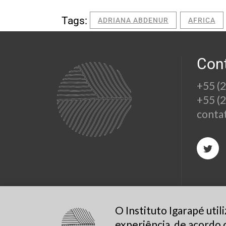
Tags:
ADRIANA ABDENUR
AFRICA
Con
+55 (
+55 (
conta
O Instituto Igarapé uti
experiência, de acordo