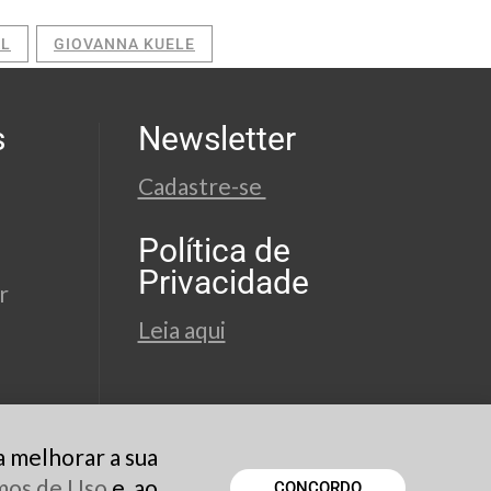
AL
GIOVANNA KUELE
s
Newsletter
Cadastre-se
Política de
Privacidade
r
Leia aqui
a melhorar a sua
rmos de Uso
e, ao
CONCORDO