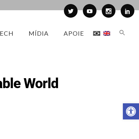
ECH
MÍDIA
APOIE
able World
Abr