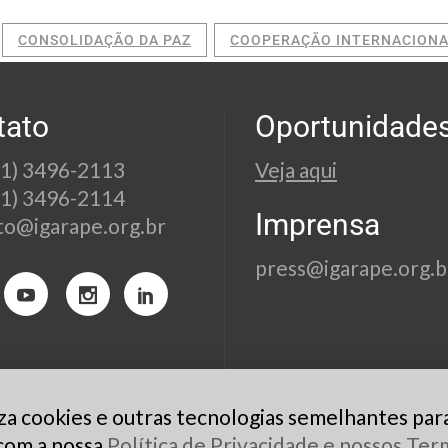
CONSOLIDAÇÃO DA PAZ
COOPERAÇÃO INTERNACION
tato
Oportunidade
21) 3496-2113
Veja aqui
21) 3496-2114
Imprensa
to@igarape.org.br
press@igarape.org.b
liza cookies e outras tecnologias semelhantes par
 com a nossa
Política de Privacidade e nossos Te