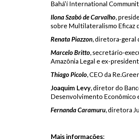
Bahá’í International Communit
Ilona Szabó de Carvalho
, presi
sobre Multilateralismo Eficaz
Renata Piazzon
, diretora-geral
Marcelo Britto
, secretário-exe
Amazônia Legal e ex-president
Thiago Picolo
, CEO da Re.Gree
Joaquim Levy
, diretor do Ban
Desenvolvimento Econômico e
Fernanda Caramuru
, diretora 
Mais informações
: