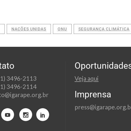
NAÇÕES UNIDAS
ONU
SEGURANÇA CLIMÁTICA
tato
Oportunidade
21) 3496-2113
Veja aqui
21) 3496-2114
Imprensa
to@igarape.org.br
press@igarape.org.b