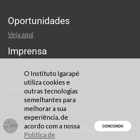
Oportunidades
Veja aqui
Imprensa
press@igarape.org.br
O Instituto Igarapé
utiliza cookies e
Newsletter
outras tecnologias
semelhantes para
Cadastre-se
melhorar a sua
experiência, de
acordo com a nossa
Política de Privacidade
CONCORDO
Política de