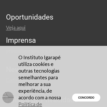
Oportunidades
Veja aqui
Imprensa
press@igarape.org.br
O Instituto Igarapé
utiliza cookies e
Newsletter
outras tecnologias
semelhantes para
Cadastre-se
melhorar a sua
experiência, de
acordo com a nossa
Política de Privacidade
CONCORDO
Política de