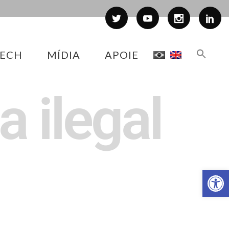
ECH
MÍDIA
APOIE
a ilegal
Abr