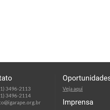
tato
Oportunidade
21) 3496-2113
Veja aqui
21) 3496-2114
Imprensa
to@igarape.org.br