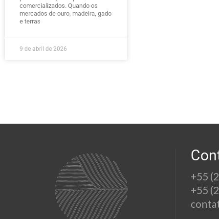
comercializados. Quando os
mercados de ouro, madeira, gado
e terras
9 de abril de 2026
Con
+55 (
+55 (
conta