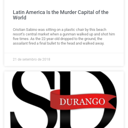
Latin America Is the Murder Capital of the
World
Cristian Sabino was sitting on a plastic chair by this beach
resort’s central market when a gunman walked up and shot him
five times. As the 22-year-old dropped to the ground, the
assailant fired a final bullet to the head and walked away.
21 de setembro de 2018