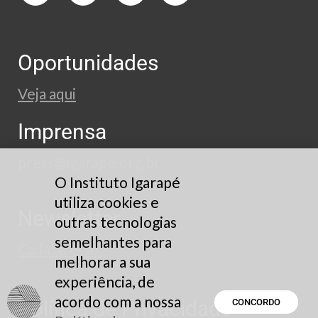
Oportunidades
Veja aqui
Imprensa
press@igarape.org.br
O Instituto Igarapé
utiliza cookies e
Newsletter
outras tecnologias
semelhantes para
Cadastre-se
melhorar a sua
experiência, de
acordo com a nossa
Política de Privacidade
CONCORDO