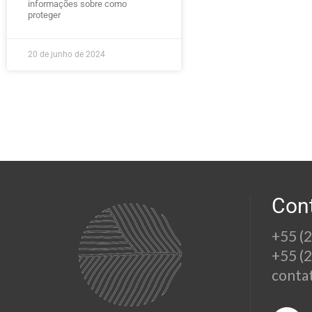
informações sobre como
proteger
20 de junho de 2024
Con
+55 (
+55 (
conta