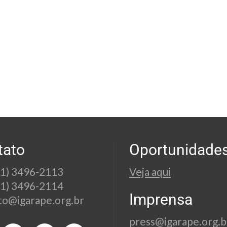
tato
Oportunidade
21) 3496-2113
Veja aqui
21) 3496-2114
Imprensa
to@igarape.org.br
press@igarape.org.b