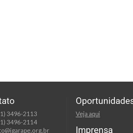
tato
Oportunidade
21) 3496-2113
Veja aqui
21) 3496-2114
Imprensa
to@igarape.org.br