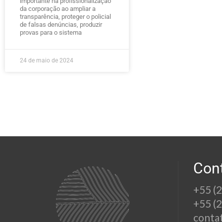
importante na profissionalização
da corporação ao ampliar a
transparência, proteger o policial
de falsas denúncias, produzir
provas para o sistema
24 de maio de 2024
Con
+55 (
+55 (
conta