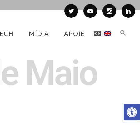
ECH
MÍDIA
APOIE
de Maio
Abr