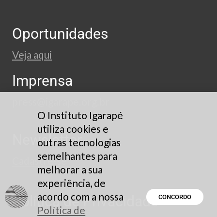
Oportunidades
Veja aqui
Imprensa
press@igarape.org.br
O Instituto Igarapé
utiliza cookies e
Newsletter
outras tecnologias
semelhantes para
Cadastre-se
melhorar a sua
experiência, de
acordo com a nossa
Política de Privacidade
CONCORDO
Política de