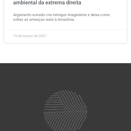
ambiental da extrema direita
Argumento surrado cria inimigos imaginários e deixa correr
soltas as ameaças reais à Amazônia.
19 de março de 2021