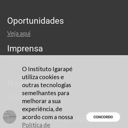
Oportunidades
Veja aqui
Imprensa
press@igarape.org.br
O Instituto Igarapé
utiliza cookies e
Newsletter
outras tecnologias
semelhantes para
Cadastre-se
melhorar a sua
experiência, de
acordo com a nossa
Política de Privacidade
CONCORDO
Política de