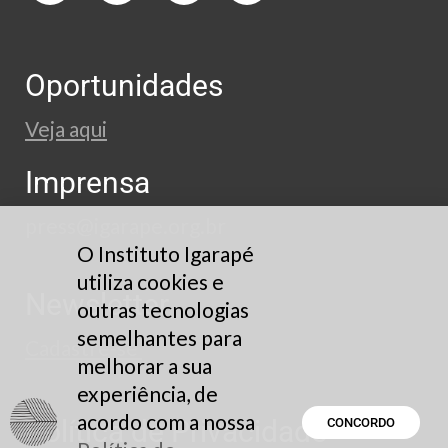
Oportunidades
Veja aqui
Imprensa
press@igarape.org.br
O Instituto Igarapé
utiliza cookies e
Newsletter
outras tecnologias
semelhantes para
Cadastre-se
melhorar a sua
experiência, de
acordo com a nossa
Política de Privacidade
CONCORDO