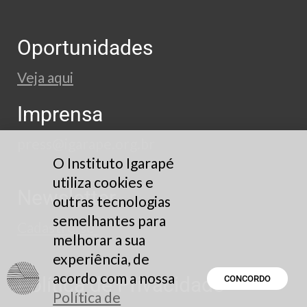
Oportunidades
Veja aqui
Imprensa
press@igarape.org.br
O Instituto Igarapé
utiliza cookies e
Newsletter
outras tecnologias
semelhantes para
Cadastre-se
melhorar a sua
experiência, de
acordo com a nossa
Política de Privacidade
CONCORDO
Política de