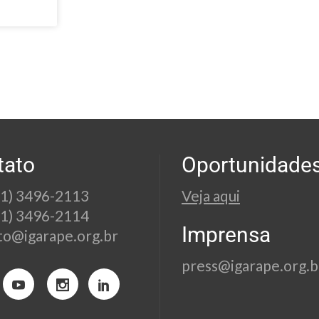
tato
Oportunidade
21) 3496-2113
Veja aqui
21) 3496-2114
Imprensa
to@igarape.org.br
press@igarape.org.b