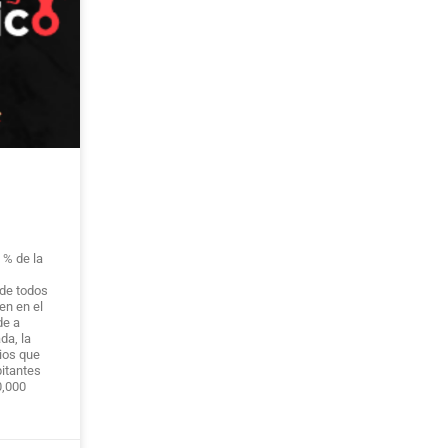
 % de la
 de todos
en en el
de a
da, la
ios que
itantes
0,000