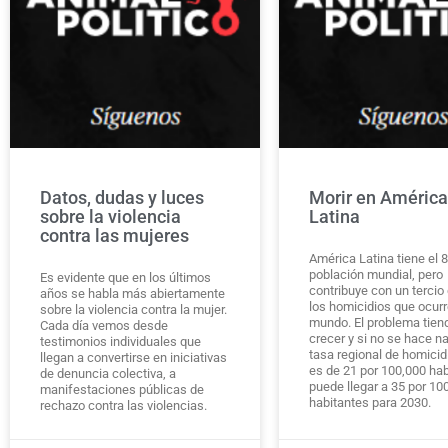
Datos, dudas y luces
Morir en América
sobre la violencia
Latina
contra las mujeres
América Latina tiene el 8
población mundial, pero
Es evidente que en los últimos
contribuye con un tercio
años se habla más abiertamente
los homicidios que ocurr
sobre la violencia contra la mujer.
mundo. El problema tien
Cada día vemos desde
crecer y si no se hace na
testimonios individuales que
tasa regional de homicid
llegan a convertirse en iniciativas
es de 21 por 100,000 hab
de denuncia colectiva, a
puede llegar a 35 por 10
manifestaciones públicas de
habitantes para 2030.
rechazo contra las violencias.