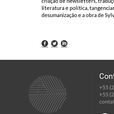
criação de newsletters, traduç
literatura e política, tangenci
desumanização e a obra de Sylv
Con
+55 (
+55 (
conta