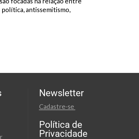
 são focadas na relação entre
 política, antissemitismo,
s
Newsletter
Cadastre-se
Política de
Privacidade
r