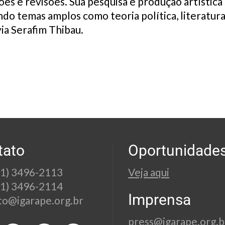
ões e revisões. Sua pesquisa e produção artística
ando temas amplos como teoria política, literatura
ia Serafim Thibau.
tato
Oportunidade
21) 3496-2113
Veja aqui
21) 3496-2114
Imprensa
to@igarape.org.br
press@igarape.org.b