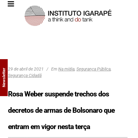
29 de abril de 2021
Em
Na mídia
,
Segurança Pública
,
Newsletter
Segurança Cidadã
Rosa Weber suspende trechos dos
decretos de armas de Bolsonaro que
entram em vigor nesta terça