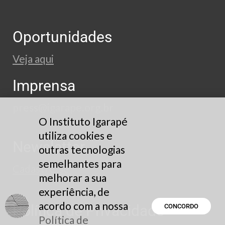
Oportunidades
Veja aqui
Imprensa
press@igarape.org.br
O Instituto Igarapé
utiliza cookies e
Newsletter
outras tecnologias
semelhantes para
Cadastre-se
melhorar a sua
experiência, de
acordo com a nossa
Política de Privacidade
CONCORDO
Política de