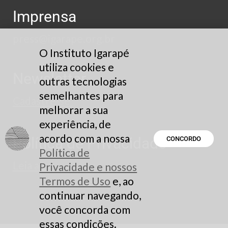
Imprensa
press@igarape.org.br
O Instituto Igarapé
utiliza cookies e
Newsletter
outras tecnologias
semelhantes para
Cadastre-se
melhorar a sua
experiência, de
acordo com a nossa
Política de Privacidade
CONCORDO
Política de
Leia aqui
Privacidade e nossos
Termos de Uso
e, ao
continuar navegando,
você concorda com
essas condições.