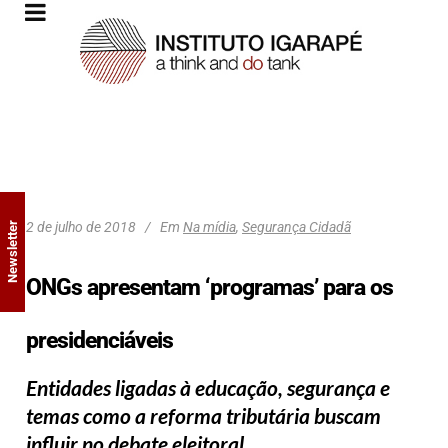
2 de julho de 2018
Em
Na mídia
,
Segurança Cidadã
Newsletter
ONGs apresentam ‘programas’ para os
presidenciáveis
Entidades ligadas à educação, segurança e
temas como a reforma tributária buscam
influir no debate eleitoral