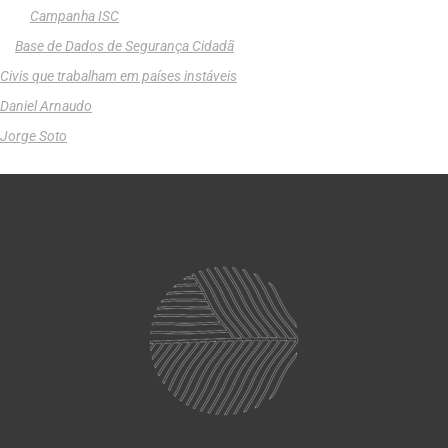
Campanha ISC
Base de Dados de Segurança Cidadã
Civis que trabalham em países instáveis
Daniel Arnaudo
Jorge Soto