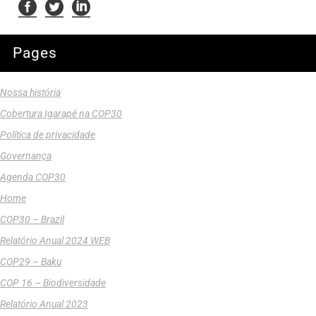
Pages
Nossa história
Cobertura Igarapé na COP30
Política de privacidade
Governança
Agenda COP30
Home
COP30 – Brazil
Relatório Anual 2024 WEB
COP29 – Baku
COP 16 – Biodiversidade
Relatório Anual 2023