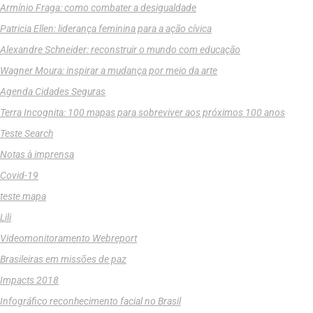
Armínio Fraga: como combater a desigualdade
Patricia Ellen: liderança feminina para a ação cívica
Alexandre Schneider: reconstruir o mundo com educação
Wagner Moura: inspirar a mudança por meio da arte
Agenda Cidades Seguras
Terra Incognita: 100 mapas para sobreviver aos próximos 100 anos
Teste Search
Notas à imprensa
Covid-19
teste mapa
Lili
Videomonitoramento Webreport
Brasileiras em missões de paz
Impacts 2018
Infográfico reconhecimento facial no Brasil