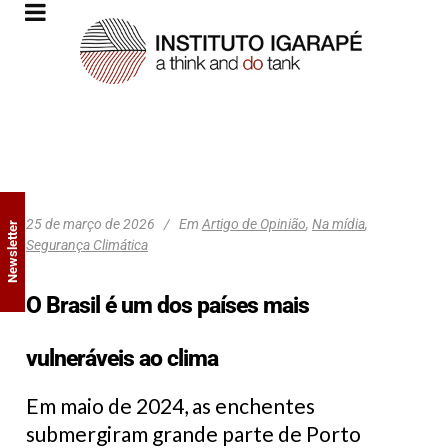
25 de março de 2026
Em
Artigo de Opinião
,
Na mídia
,
Newsletter
Segurança Climática
O Brasil é um dos países mais
vulneráveis ao clima
Em maio de 2024, as enchentes
submergiram grande parte de Porto