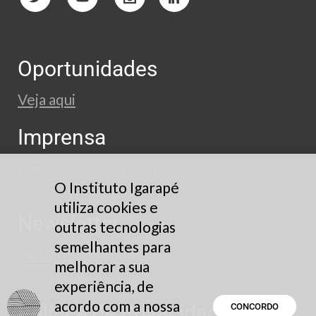
Oportunidades
Veja aqui
Imprensa
press@igarape.org.br
O Instituto Igarapé
utiliza cookies e
Newsletter
outras tecnologias
semelhantes para
Cadastre-se
melhorar a sua
experiência, de
acordo com a nossa
Política de Privacidade
CONCORDO