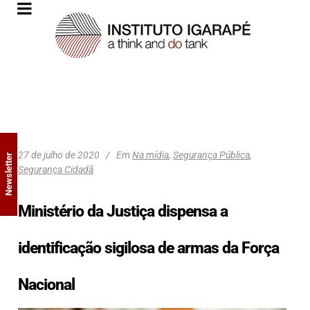
27 de julho de 2020
Em
Na mídia
,
Segurança Pública
,
Newsletter
Segurança Cidadã
Ministério da Justiça dispensa a
identificação sigilosa de armas da Força
Nacional