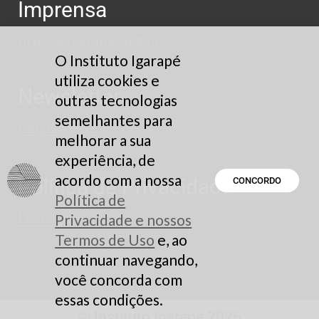
Imprensa
press@igarape.org.br
O Instituto Igarapé
utiliza cookies e
Newsletter
outras tecnologias
semelhantes para
Cadastre-se
melhorar a sua
experiência, de
acordo com a nossa
Política de Privacidade
CONCORDO
Política de
Leia aqui
Privacidade e nossos
Termos de Uso
e, ao
continuar navegando,
você concorda com
essas condições.
© Instituto Igarapé 2026