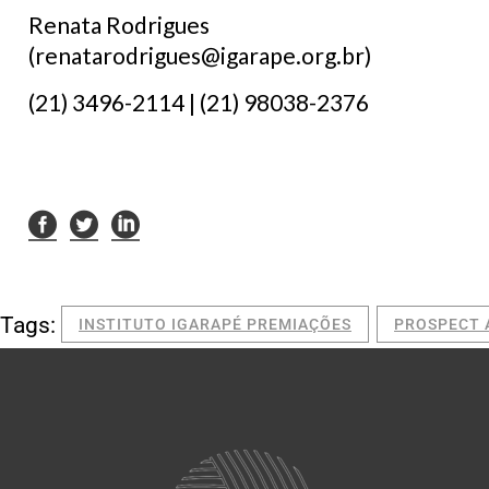
Renata Rodrigues
(
renatarodrigues@igarape.org.br
)
(21) 3496-2114 | (21) 98038-2376
Tags:
INSTITUTO IGARAPÉ PREMIAÇÕES
PROSPECT 