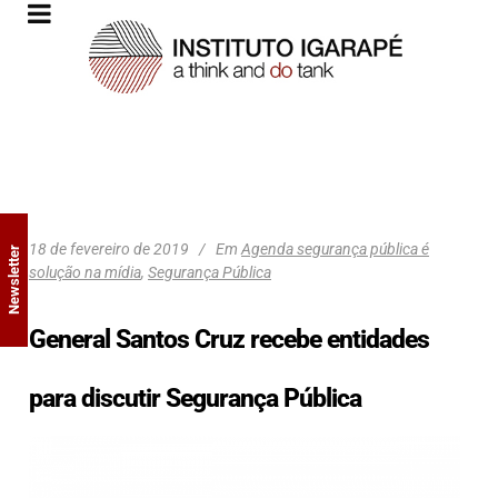
18 de fevereiro de 2019
Em
Agenda segurança pública é
Newsletter
solução na mídia
,
Segurança Pública
General Santos Cruz recebe entidades
para discutir Segurança Pública