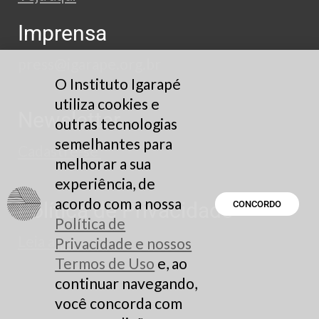
Imprensa
press@igarape.org.br
O Instituto Igarapé
utiliza cookies e
Newsletter
outras tecnologias
semelhantes para
Cadastre-se
melhorar a sua
experiência, de
acordo com a nossa
Política de Privacidade
CONCORDO
Política de
Leia aqui
Privacidade e nossos
Termos de Uso
e, ao
continuar navegando,
você concorda com