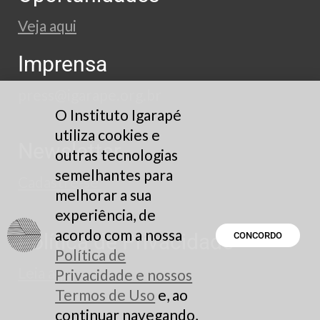
Veja aqui
Imprensa
press@igarape.org.br
O Instituto Igarapé
utiliza cookies e
Newsletter
outras tecnologias
semelhantes para
Cadastre-se
melhorar a sua
experiência, de
acordo com a nossa
Política de Privacidade
CONCORDO
Política de
Leia aqui
Privacidade e nossos
Termos de Uso
e, ao
continuar navegando,