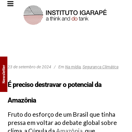
23 de setembro de 2024
Em
Na mídia
,
Segurança Climática
Newsletter
É preciso destravar o potencial da
Amazônia
Fruto do esforço de um Brasil que tinha
pressa em voltar ao debate global sobre
clima, a Cúpula da
Amazônia
, que