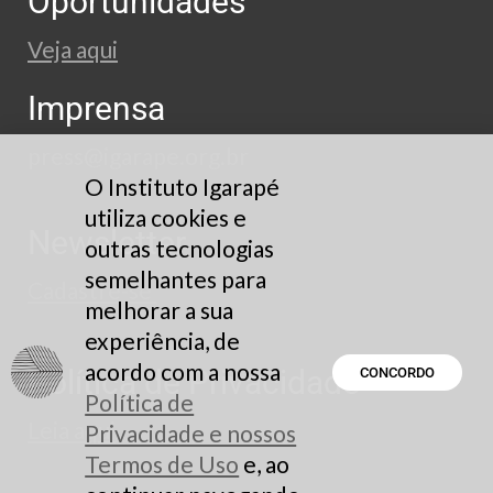
Oportunidades
Veja aqui
Imprensa
press@igarape.org.br
O Instituto Igarapé
utiliza cookies e
Newsletter
outras tecnologias
semelhantes para
Cadastre-se
melhorar a sua
experiência, de
acordo com a nossa
Política de Privacidade
CONCORDO
Política de
Leia aqui
Privacidade e nossos
Termos de Uso
e, ao