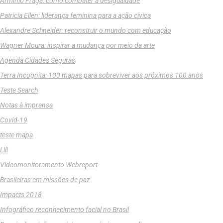
Armínio Fraga: como combater a desigualdade
Patricia Ellen: liderança feminina para a ação cívica
Alexandre Schneider: reconstruir o mundo com educação
Wagner Moura: inspirar a mudança por meio da arte
Agenda Cidades Seguras
Terra Incognita: 100 mapas para sobreviver aos próximos 100 anos
Teste Search
Notas à imprensa
Covid-19
teste mapa
Lili
Videomonitoramento Webreport
Brasileiras em missões de paz
Impacts 2018
Infográfico reconhecimento facial no Brasil