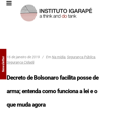
16 de janeiro de 2019
Em
Na mídia
,
Segurança Pública
,
Newsletter
Segurança Cidadã
Decreto de Bolsonaro facilita posse de
arma; entenda como funciona a lei e o
que muda agora