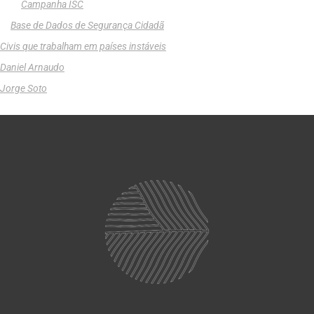
Campanha ISC
Base de Dados de Segurança Cidadã
Civis que trabalham em países instáveis
Daniel Arnaudo
Jorge Soto