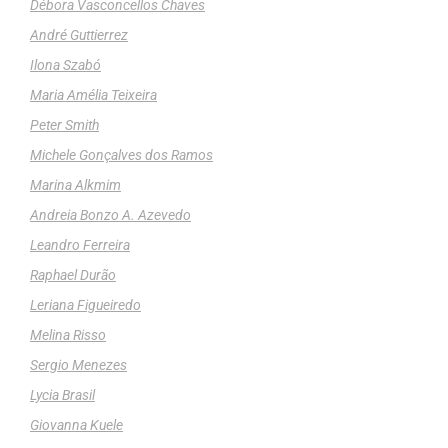
Débora Vasconcellos Chaves
André Guttierrez
Ilona Szabó
Maria Amélia Teixeira
Peter Smith
Michele Gonçalves dos Ramos
Marina Alkmim
Andreia Bonzo A. Azevedo
Leandro Ferreira
Raphael Durão
Leriana Figueiredo
Melina Risso
Sergio Menezes
Lycia Brasil
Giovanna Kuele