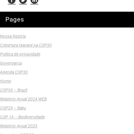
Pages
Nossa história
Cobertura Igarapé na COP30
Política de privacidade
Governança
Agenda COP30
Home
COP30 – Brazil
Relatório Anual 2024 WEB
COP29 – Baku
COP 16 – Biodiversidade
Relatório Anual 2023