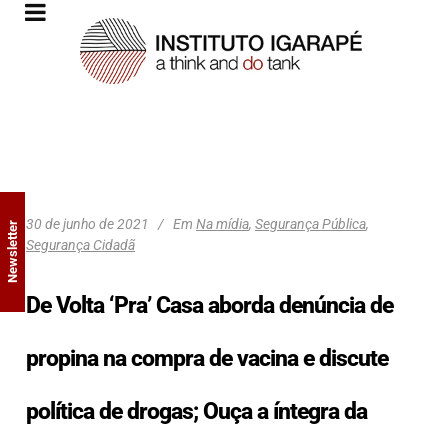
30 de junho de 2021
Em
Na mídia
,
Segurança Pública
,
Newsletter
Segurança Cidadã
De Volta ‘Pra’ Casa aborda denúncia de
propina na compra de vacina e discute
política de drogas; Ouça a íntegra da