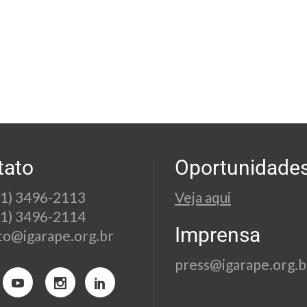
tato
Oportunidade
21) 3496-2113
Veja aqui
21) 3496-2114
Imprensa
to@igarape.org.br
press@igarape.org.b