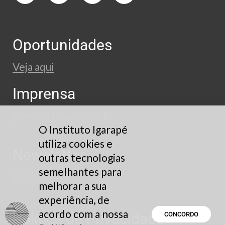
Oportunidades
Veja aqui
Imprensa
press@igarape.org.br
O Instituto Igarapé
utiliza cookies e
Newsletter
outras tecnologias
semelhantes para
Cadastre-se
melhorar a sua
experiência, de
acordo com a nossa
Política de Privacidade
CONCORDO