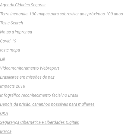
Agenda Cidades Seguras
Terra Incognita: 100 mapas para sobreviver aos próximos 100 anos
Teste Search
Notas à imprensa
Covid-19
teste mapa
Lili
Videomonitoramento Webreport
Brasileiras em missões de paz
Impacts 2018
Infográfico reconhecimento facial no Brasil
Depois da prisão: caminhos possíveis para mulheres
OKA
Segurança Cibernética e Liberdades Digitais
Marca