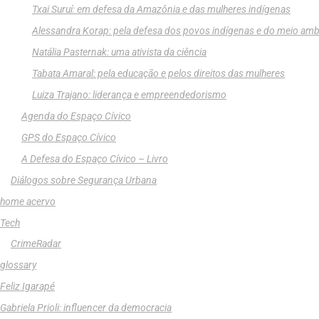
Txai Suruí: em defesa da Amazônia e das mulheres indígenas
Alessandra Korap: pela defesa dos povos indígenas e do meio amb
Natália Pasternak: uma ativista da ciência
Tabata Amaral: pela educação e pelos direitos das mulheres
Luiza Trajano: liderança e empreendedorismo
Agenda do Espaço Cívico
GPS do Espaço Cívico
A Defesa do Espaço Cívico – Livro
Diálogos sobre Segurança Urbana
home acervo
Tech
CrimeRadar
glossary
Feliz Igarapé
Gabriela Prioli: influencer da democracia