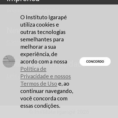
press@igarape.org.br
O Instituto Igarapé
utiliza cookies e
Newsletter
outras tecnologias
semelhantes para
Cadastre-se
melhorar a sua
experiência, de
acordo com a nossa
Política de Privacidade
CONCORDO
Política de
Leia aqui
Privacidade e nossos
Termos de Uso
e, ao
continuar navegando,
você concorda com
essas condições.
© Instituto Igarapé 2026