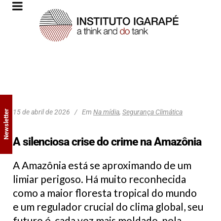
15 de abril de 2026
Em
Na mídia
,
Segurança Climática
Newsletter
A silenciosa crise do crime na Amazônia
A Amazônia está se aproximando de um
limiar perigoso. Há muito reconhecida
como a maior floresta tropical do mundo
e um regulador crucial do clima global, seu
futuro é cada vez mais moldado pela