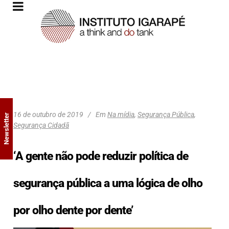
16 de outubro de 2019
Em
Na mídia
,
Segurança Pública
,
Newsletter
Segurança Cidadã
‘A gente não pode reduzir política de
segurança pública a uma lógica de olho
por olho dente por dente’