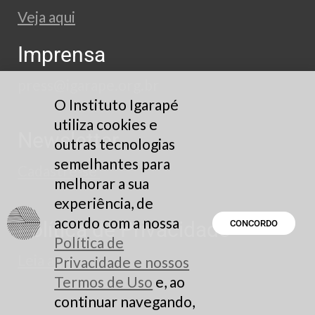
Veja aqui
Imprensa
press@igarape.org.br
O Instituto Igarapé
utiliza cookies e
Newsletter
outras tecnologias
semelhantes para
Cadastre-se
melhorar a sua
experiência, de
acordo com a nossa
Política de Privacidade
CONCORDO
Política de
Leia aqui
Privacidade e nossos
Termos de Uso
e, ao
continuar navegando,