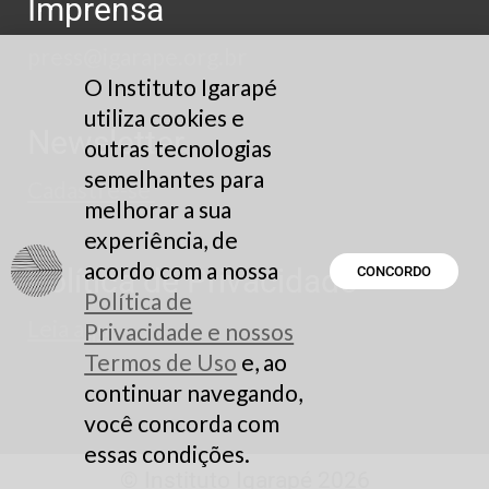
Imprensa
press@igarape.org.br
O Instituto Igarapé
utiliza cookies e
Newsletter
outras tecnologias
semelhantes para
Cadastre-se
melhorar a sua
experiência, de
acordo com a nossa
Política de Privacidade
CONCORDO
Política de
Leia aqui
Privacidade e nossos
Termos de Uso
e, ao
continuar navegando,
você concorda com
essas condições.
© Instituto Igarapé 2026