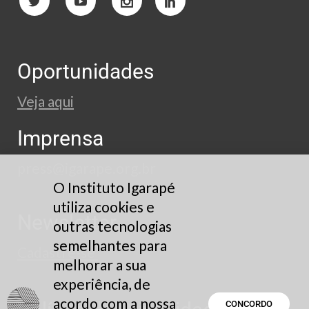
Oportunidades
Veja aqui
Imprensa
press@igarape.org.br
O Instituto Igarapé
utiliza cookies e
Newsletter
outras tecnologias
semelhantes para
Cadastre-se
melhorar a sua
experiência, de
acordo com a nossa
CONCORDO