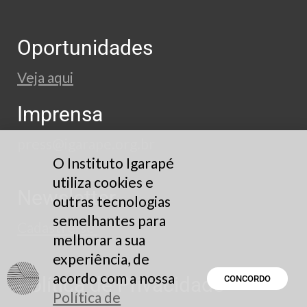
Oportunidades
Veja aqui
Imprensa
press@igarape.org.br
O Instituto Igarapé
utiliza cookies e
Newsletter
outras tecnologias
semelhantes para
Cadastre-se
melhorar a sua
experiência, de
acordo com a nossa
Política de Privacidade
CONCORDO
Política de