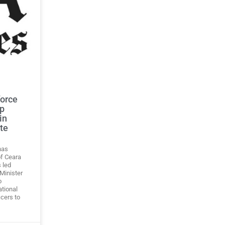
force
op
in
ate
has
of Ceara
s led
Minister
o
tional
icers to