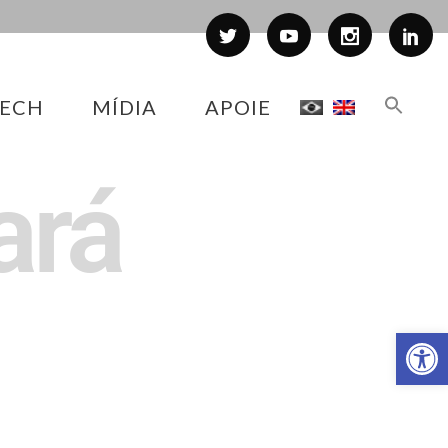
ECH
MÍDIA
APOIE
ará
Abr