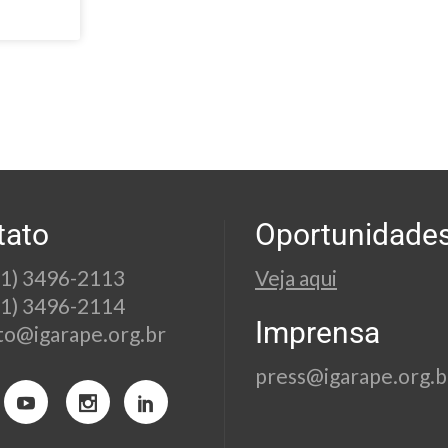
tato
Oportunidade
21) 3496-2113
Veja aqui
21) 3496-2114
Imprensa
to@igarape.org.br
press@igarape.org.b