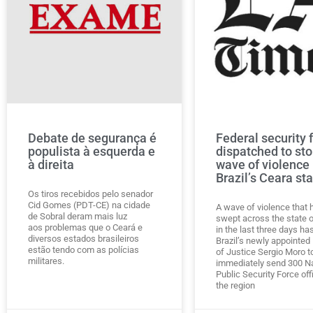
Debate de segurança é
Federal security 
populista à esquerda e
dispatched to st
à direita
wave of violence 
Brazil’s Ceara st
Os tiros recebidos pelo senador
Cid Gomes (PDT-CE) na cidade
A wave of violence that 
de Sobral deram mais luz
swept across the state 
aos problemas que o Ceará e
in the last three days ha
diversos estados brasileiros
Brazil’s newly appointed 
estão tendo com as polícias
of Justice Sergio Moro t
militares.
immediately send 300 Na
Public Security Force off
the region